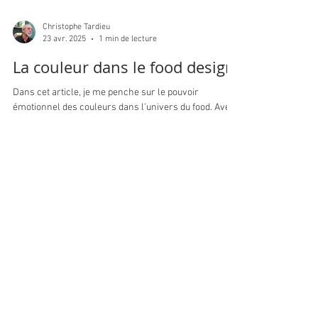
Christophe Tardieu
23 avr. 2025
1 min de lecture
La couleur dans le food design
Dans cet article, je me penche sur le pouvoir
émotionnel des couleurs dans l'univers du food. Avec
le sentiment ressenti pour chaque couleur et des
exemples de marques qui l'utilisent à bon escient.
Pourquoi ce blog ?
Ici, je partage ce qui nourrit ma
créativité : tendances, rencontres,