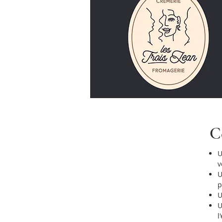
C
U
v
U
p
U
U
l