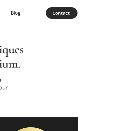
Blog
Contact
iques
ium.
n
pour