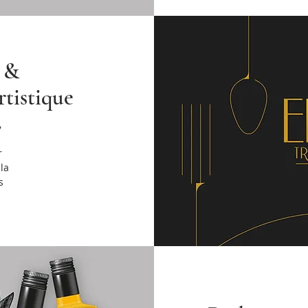
n &
rtistique
,
n
r
la
s