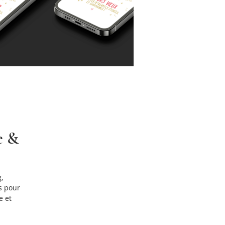
e &
,
s pour
e et