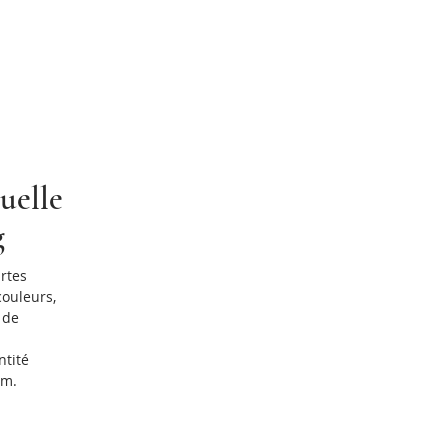
suelle
g
artes
couleurs,
 de
ntité
um.