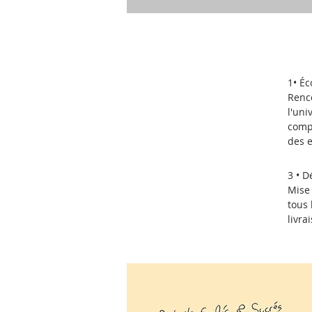
1• Éc
Renc
l'uni
comp
des e
3 • D
Mise 
tous 
livra