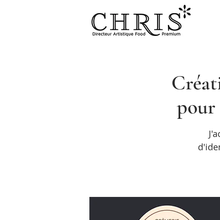
Créat
pour
J'
d'ide