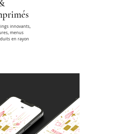
 &
mprimés
ings innovants,
hures, menus
oduits en rayon