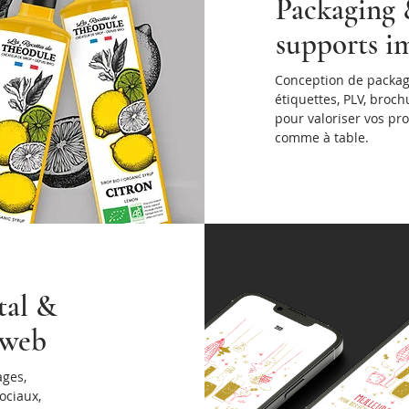
Packaging
supports i
Conception de packag
étiquettes, PLV, broc
pour valoriser vos pr
comme à table.
tal &
 web
ages,
ociaux,