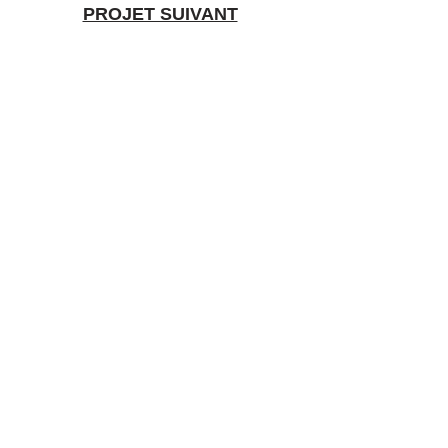
PROJET SUIVANT
Branding & design
food premium, avec
passion et exigence.
Portfolio
À propos
Expertises
Contact
chri.tardieu@gmail.com