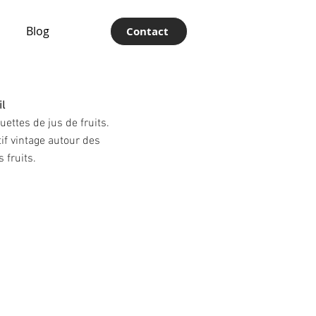
Blog
Contact
il
uettes de jus de fruits.
atif vintage autour des
s fruits.