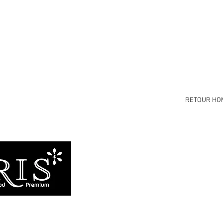
RETOUR HO
Branding & design f
avec passion et exige
Portfolio
À propos
l.com