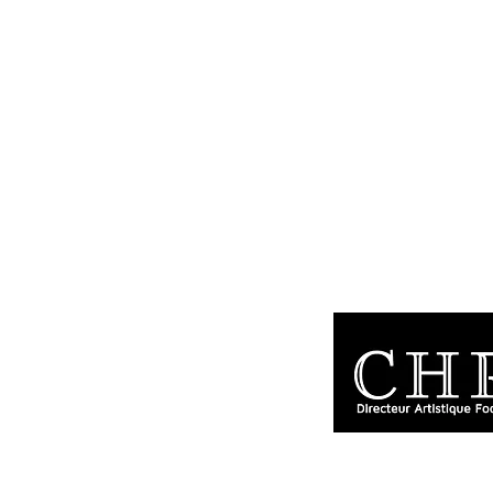
chri.tardieu@gmai