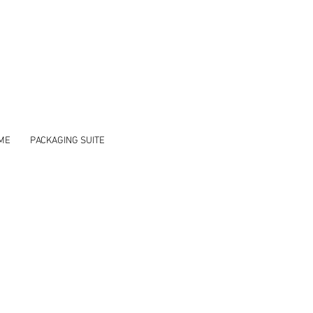
ME
PACKAGING SUITE
ood premium,
nce.