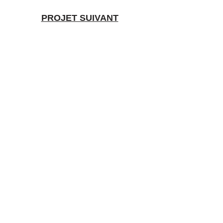
PROJET SUIVANT
Branding & design
food premium, avec
passion et exigence.
Portfolio
À propos
Expertises
Contact