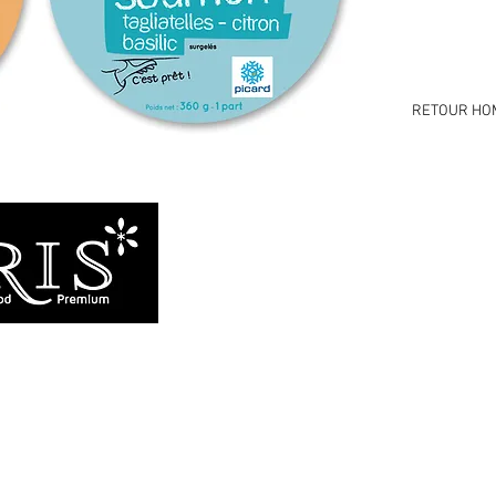
RETOUR HO
Branding & design f
avec passion et exige
Portfolio
À propos
l.com
Expertises
Contact
u
 69006 Lyon