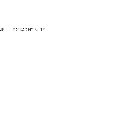
ME
PACKAGING SUITE
ood premium,
nce.