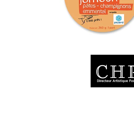
chri.tardieu@gmai
06 62 46 15 18
Christophe Tardie
149, rue Vauban -