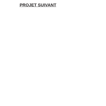
PROJET SUIVANT
Branding & design
food premium, avec
passion et exigence.
Portfolio
À propos
Expertises
Contact